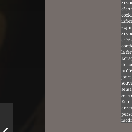
Si vo
d’enr
cooki
infor
expir
Si vo
créé 
conti
la fe
Lorsq
de co
préfé
jours
souve
semai
sera 
En mo
enre
perso
modif