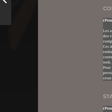
CO
(Pour
Les a
des v
compo
Ces s
embar
conte
web.
Pour 
perso
ceux-
ST
(Pour