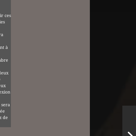
ir ces
ies
ra
nt à
mbre
deux
e
eux
exion
 sera
née
z de