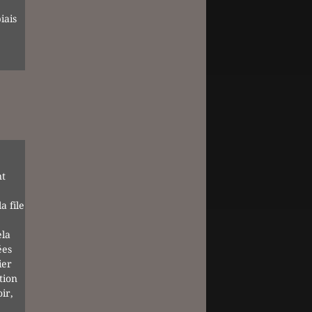
iais
nt
a file
ela
ées
ier
tion
ir,