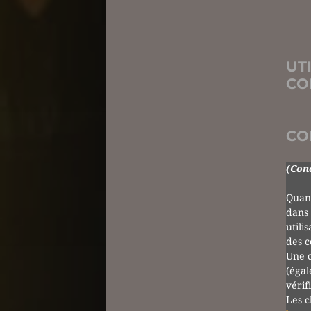
UT
CO
CO
(Conc
Quand
dans 
utili
des c
Une c
(égal
vérif
Les c