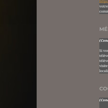
https
votre
comm
MÉ
(Conc
Si vo
télév
télév
visit
local
CO
(Conc