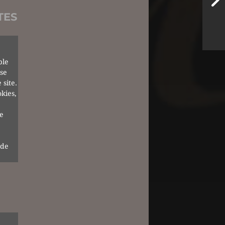
TES
ple
 se
 site.
kies,
e
 de