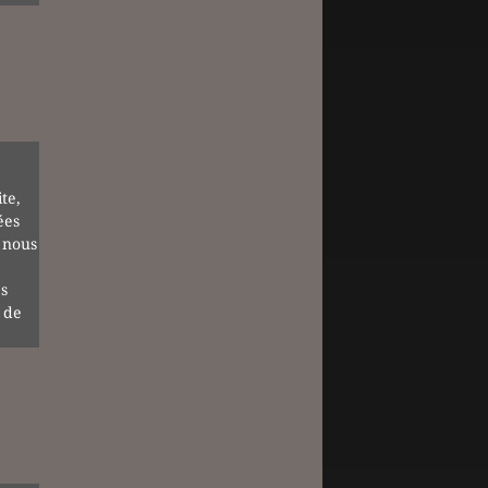
te,
ées
 nous
s
 de