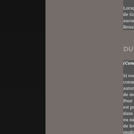
Lorsq
de Go
aucun
Renai
DU
(Conc
Si vo
conse
autom
de m
Pour 
est p
dans 
ou su
de le
modif