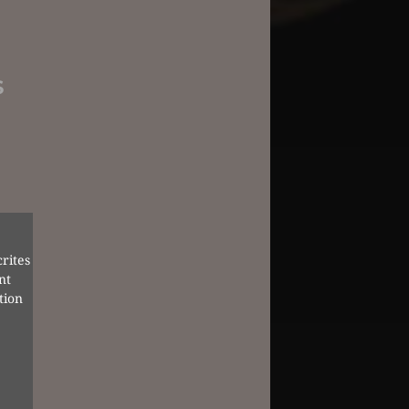
S
rites
nt
tion