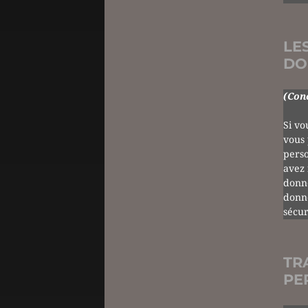
LE
DO
(Conc
Si vo
vous 
perso
avez
donné
donné
sécur
TR
PE