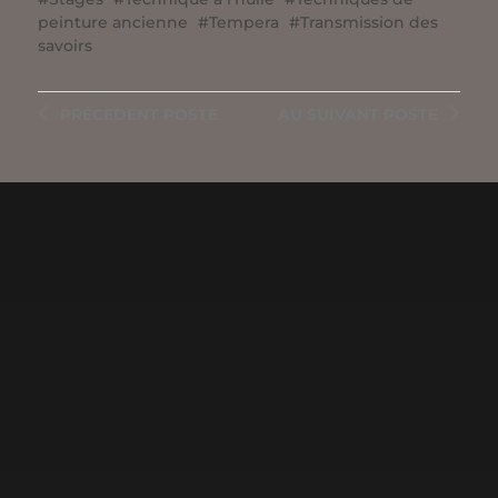
peinture ancienne
Tempera
Transmission des
savoirs
PRÉCEDENT
POSTE
AU SUIVANT
POSTE
10 JUIN 2024